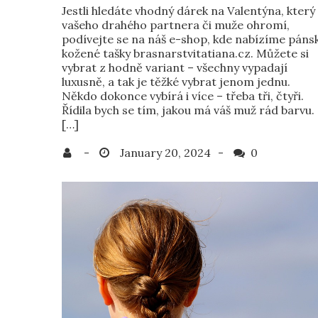
Jestli hledáte vhodný dárek na Valentýna, který
vašeho drahého partnera či muže ohromí,
podívejte se na náš e-shop, kde nabízíme páns
kožené tašky brasnarstvitatiana.cz. Můžete si
vybrat z hodně variant – všechny vypadají
luxusně, a tak je těžké vybrat jenom jednu.
Někdo dokonce vybírá i více – třeba tři, čtyři.
Řídila bych se tím, jakou má váš muž rád barvu.
[…]
0