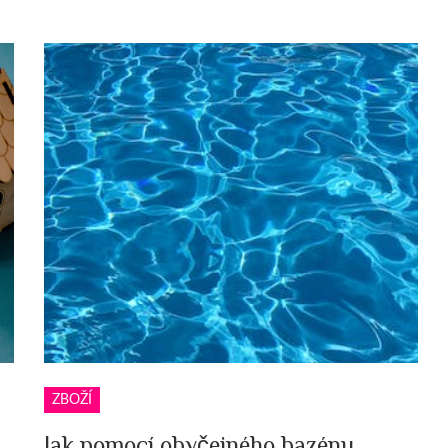
ZBOŽÍ
Jak pomocí obyčejného bazénu