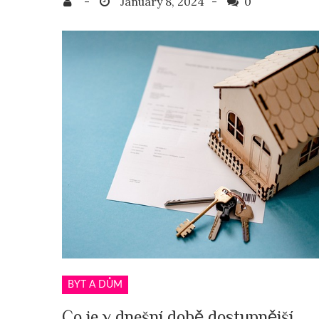
0
BYT A DŮM
Co je v dnešní době dostupnější