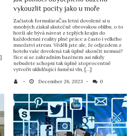
vykouzlit pocity jako u moře
Začiatok formuláraČas letní dovolené si u
mnohých získal skutečně obrovskou oblibu, o to
horší ale bývá návrat z teplých krajin do
o
každodenní reality plné práce a často i velkého
množství stresu. Věděli jste ale, že odjezdem z
hotelu vaše dovolená tak úplně skončit nemusí?
]
Sice si se zahradním bazénem asi nikdy
nebudete schopni tak úplně stoprocentně
vytvořit uklidňující šumění vln, […]
0