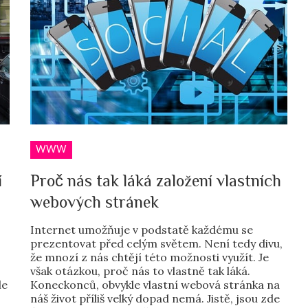
WWW
í
Proč nás tak láká založení vlastních
webových stránek
Internet umožňuje v podstatě každému se
prezentovat před celým světem. Není tedy divu,
že mnozí z nás chtějí této možnosti využít. Je
však otázkou, proč nás to vlastně tak láká.
le
Koneckonců, obvykle vlastní webová stránka na
náš život příliš velký dopad nemá. Jistě, jsou zde