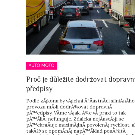
AUTO MOTO
Proč je důležité dodržovat dopravn
předpisy
Podle zÃ¡kona by vÅ¡ichni ÃºÄastnÃ­ci silniÄnÃ­ho
provozu mÄ›li dodrÅ¾ovat dopravnÃ­
pÅ™edpisy. VÃ­me vÅ¡ak, Å¾e vÂ praxi to tak
pÅ™Ã­liÅ¡ nefunguje. Zdaleka nejÄastÄ›ji se
pÅ™ekraÄuje maximÃ¡lnÃ­ povolenÃ¡ rychlost, a
takÃ© se opomÃ­nÃ¡ napÅ™Ã­klad pouÅ¾itÃ­