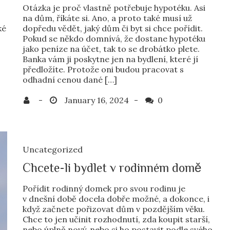
Otázka je proč vlastně potřebuje hypotéku. Asi
na dům, říkáte si. Ano, a proto také musí už
ké
dopředu vědět, jaký dům či byt si chce pořídit.
Pokud se někdo domnívá, že dostane hypotéku
jako peníze na účet, tak to se drobátko plete.
Banka vám ji poskytne jen na bydlení, které jí
předložíte. Protože oni budou pracovat s
odhadní cenou dané […]
0
Uncategorized
Chcete-li bydlet v rodinném domě
Pořídit rodinný domek pro svou rodinu je
v dnešní době docela dobře možné, a dokonce, i
když začnete pořizovat dům v pozdějším věku.
Chce to jen učinit rozhodnutí, zda koupit starší,
nebo úplně nový, nebo si ho postavit podle svého