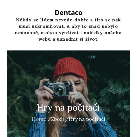
Skip
to
Dentaco
content
Někdy se lidem nevede dobře a tito se pak
musí uskromňovat. A aby to snad nebylo
neúnosné, mohou využívat i nabídky našeho
webu a usnadnit si život.
Hry na počítači
Home
Zboží
Hry na počítači