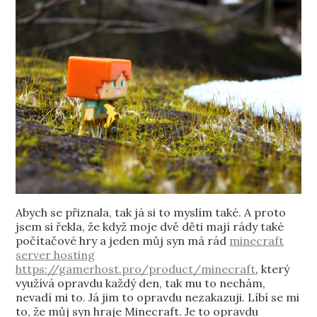
Abych se přiznala, tak já si to myslím také. A proto
jsem si řekla, že když moje dvě děti mají rády také
počítačové hry a jeden můj syn má rád
minecraft
server hosting
https://gamerhost.pro/product/minecraft
, který
využívá opravdu každý den, tak mu to nechám,
nevadí mi to. Já jim to opravdu nezakazuji. Líbí se mi
to, že můj syn hraje Minecraft. Je to opravdu