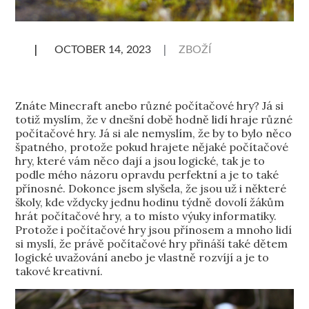
ZBOŽÍ
Znáte Minecraft anebo různé počítačové hry? Já si
totiž myslím, že v dnešní době hodně lidí hraje různé
počítačové hry. Já si ale nemyslím, že by to bylo něco
špatného, protože pokud hrajete nějaké počítačové
hry, které vám něco dají a jsou logické, tak je to
podle mého názoru opravdu perfektní a je to také
přínosné. Dokonce jsem slyšela, že jsou už i některé
školy, kde vždycky jednu hodinu týdně dovolí žákům
hrát počítačové hry, a to místo výuky informatiky.
Protože i počítačové hry jsou přínosem a mnoho lidí
si myslí, že právě počítačové hry přináší také dětem
logické uvažování anebo je vlastně rozvíjí a je to
takové kreativní.