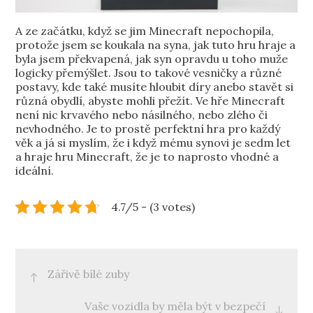
A ze začátku, když se jim Minecraft nepochopila,
protože jsem se koukala na syna, jak tuto hru hraje a
byla jsem překvapená, jak syn opravdu u toho muže
logicky přemýšlet. Jsou to takové vesničky a různé
postavy, kde také musíte hloubit díry anebo stavět si
různá obydlí, abyste mohli přežít. Ve hře Minecraft
není nic krvavého nebo násilného, nebo zlého či
nevhodného. Je to prostě perfektní hra pro každý
věk a já si myslím, že i když mému synovi je sedm let
a hraje hru Minecraft, že je to naprosto vhodné a
ideální.
4.7/5 - (3 votes)
Post
Zářivě bílé zuby
navigation
Vaše vozidla by měla být v bezpečí