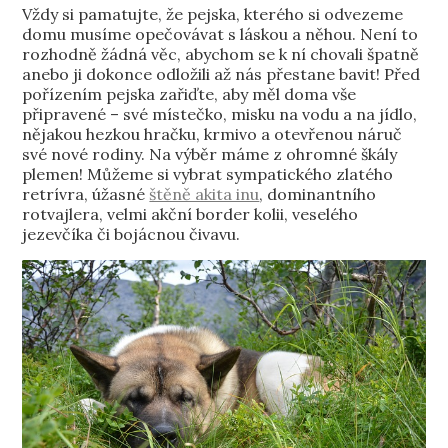
Vždy si pamatujte, že pejska, kterého si odvezeme
domu musíme opečovávat s láskou a něhou. Není to
rozhodně žádná věc, abychom se k ní chovali špatně
anebo ji dokonce odložili až nás přestane bavit!
Před
pořízením pejska zařiďte, aby měl doma vše
připravené – své místečko, misku na vodu a na jídlo,
nějakou hezkou hračku, krmivo a otevřenou náruč
své nové rodiny.
Na výběr máme z ohromné škály
plemen! Můžeme si vybrat sympatického zlatého
retrívra, úžasné
štěně akita inu
, dominantního
rotvajlera, velmi akční border kolii, veselého
jezevčíka či bojácnou čivavu.