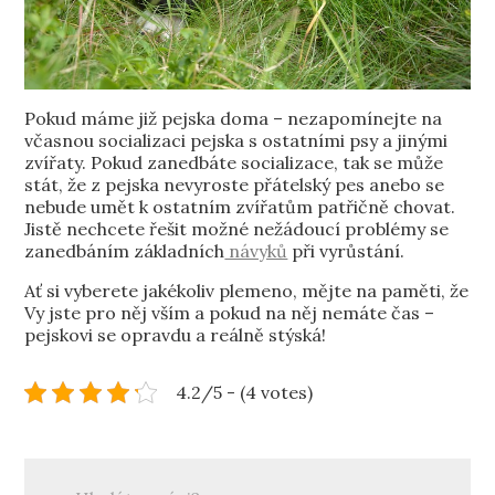
Pokud máme již pejska doma – nezapomínejte na
včasnou socializaci pejska s ostatními psy a jinými
zvířaty. Pokud zanedbáte socializace, tak se může
stát, že z pejska nevyroste přátelský pes anebo se
nebude umět k ostatním zvířatům patřičně chovat.
Jistě nechcete řešit možné nežádoucí problémy se
zanedbáním základních
návyků
při vyrůstání.
Ať si vyberete jakékoliv plemeno, mějte na paměti, že
Vy jste pro něj vším a pokud na něj nemáte čas –
pejskovi se opravdu a reálně stýská!
4.2/5 - (4 votes)
Post