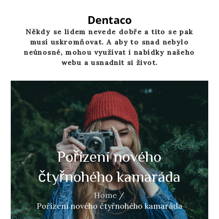
Skip
to
Dentaco
content
Někdy se lidem nevede dobře a tito se pak
musí uskromňovat. A aby to snad nebylo
neúnosné, mohou využívat i nabídky našeho
webu a usnadnit si život.
Pořízení nového
čtyřnohého kamaráda
Home
Pořízení nového čtyřnohého kamaráda