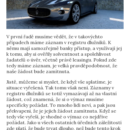
V první řadě musíme vědět, že v takovýchto
případech máme záznam v registru dlužníků. K
němu mají samozřejmě banky přístup, a využívají jej
k tomu, aby si ověřily solventnost a spolehlivost
žadatelů o úvěr, včetně právě leasingu. Pokud zde
tedy máme záznam, je velká pravděpodobnost, že
naše žádost bude zamítnuta.
Jistě, můžeme si myslet, že když vše splatíme, je
situace vyřešená. Tak tomu však není. Záznamy v
registru dlužníků se totiž vymazávají až na vlastní
žádost, což znamená, že si o výmaz musíme
specificky požádat. To mnoho lidí neví, a pak jsou
překvapeni, že je jejich žádost zamítnuta. Když se
tedy vše vyřeší, je vhodné o výmaz co nejdříve
požádat. Jako u všech ostatních úředních záležitostí
zde platí, že bude trvat dlouho, než bude tento krok