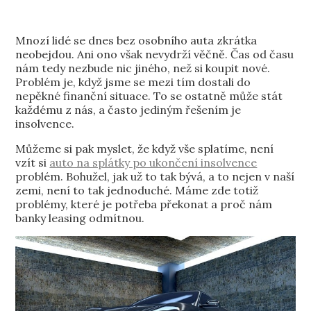
Mnozí lidé se dnes bez osobního auta zkrátka
neobejdou. Ani ono však nevydrží věčně. Čas od času
nám tedy nezbude nic jiného, než si koupit nové.
Problém je, když jsme se mezi tím dostali do
nepěkné finanční situace. To se ostatně může stát
každému z nás, a často jediným řešením je
insolvence.
Můžeme si pak myslet, že když vše splatíme, není
vzít si
auto na splátky po ukončení insolvence
problém. Bohužel, jak už to tak bývá, a to nejen v naší
zemi, není to tak jednoduché. Máme zde totiž
problémy, které je potřeba překonat a proč nám
banky leasing odmítnou.