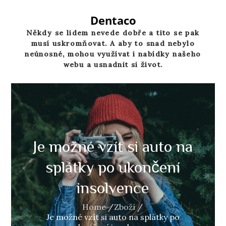
Skip
to
Dentaco
content
Někdy se lidem nevede dobře a tito se pak
musí uskromňovat. A aby to snad nebylo
neúnosné, mohou využívat i nabídky našeho
webu a usnadnit si život.
Je možné vzít si auto na
splátky po ukončení
insolvence
Home
Zboží
Je možné vzít si auto na splátky po