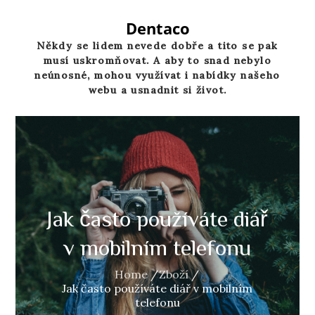
Skip
to
Dentaco
content
Někdy se lidem nevede dobře a tito se pak
musí uskromňovat. A aby to snad nebylo
neúnosné, mohou využívat i nabídky našeho
webu a usnadnit si život.
Jak často používáte diář
v mobilním telefonu
Home
Zboží
Jak často používáte diář v mobilním
telefonu