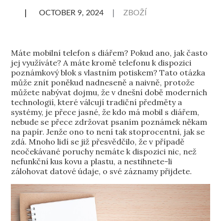
ZBOŽÍ
Máte mobilní telefon s diářem? Pokud ano, jak často
jej využíváte? A máte kromě telefonu k dispozici
poznámkový blok s vlastním potiskem? Tato otázka
může znít poněkud nadneseně a naivně, protože
můžete nabývat dojmu, že v dnešní době moderních
technologií, které válcují tradiční předměty a
systémy, je přece jasné, že kdo má mobil s diářem,
nebude se přece zdržovat psaním poznámek někam
na papír. Jenže ono to není tak stoprocentní, jak se
zdá.
Mnoho lidí se již přesvědčilo, že v případě
neočekávané poruchy nemáte k dispozici nic, než
nefunkční kus kovu a plastu, a nestihnete-li
zálohovat datové údaje, o své záznamy přijdete.