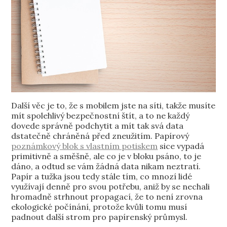
Další věc je to, že s mobilem jste na síti, takže musíte
mít spolehlivý bezpečnostní štít, a to ne každý
dovede správně podchytit a mít tak svá data
dstatečně chráněná před zneužitím.
Papírový
poznámkový blok s vlastním potiskem
sice vypadá
primitivně a směšně, ale co je v bloku psáno, to je
dáno, a odtud se vám žádná data nikam neztratí.
Papír a tužka jsou tedy stále tím, co mnozí lidé
využívají denně pro svou potřebu, aniž by se nechali
hromadně strhnout propagací, že to není zrovna
ekologické počínání, protože kvůli tomu musí
padnout další strom pro papírenský průmysl.